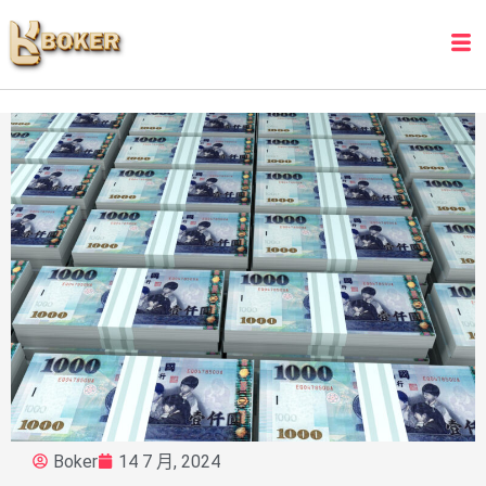
Boker
14 7 月, 2024