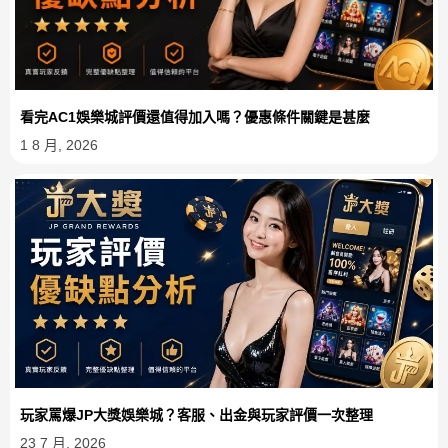
看完AC1娛樂城評價還值得加入嗎？優惠條件關鍵是甚麼
1 8 月, 2026
玩家罵爆JP大獎娛樂城？客服、出金與玩家評價一次整理
23 7 月, 2026