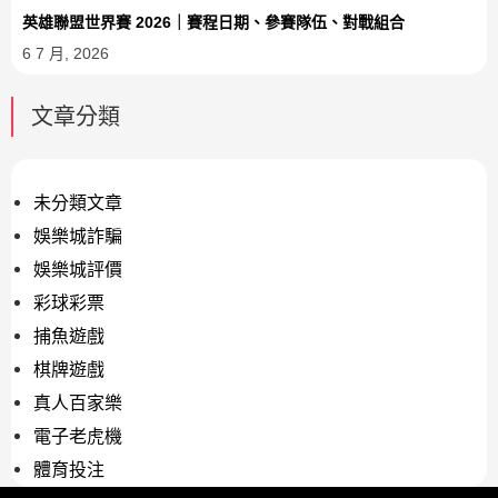
英雄聯盟世界賽 2026｜賽程日期、參賽隊伍、對戰組合
6 7 月, 2026
文章分類
未分類文章
娛樂城詐騙
娛樂城評價
彩球彩票
捕魚遊戲
棋牌遊戲
真人百家樂
電子老虎機
體育投注