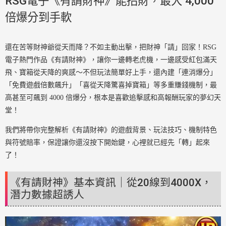
RSG電子《有請財神》能招財，最大 4,000
倍爆分到手軟
還在苦等財神爺從天而降？不如主動出擊，把財神「請」回家！RSG
電子熱門作品《有請財神》，讓你一邊轉老虎機，一邊感受紅包滿天
飛、寶箱從天降的爽感～不但玩法簡單好上手，還內建「連消爆分」
「免費遊戲倍數飆升」「喜從天降驚喜掉寶箱」等多重賺錢機制，最
高甚至可飆到 4000 倍爆分，根本是喜歡追擊感和高報酬玩家的夢幻天
堂！
我們將帶你完整解析《有請財神》的遊戲背景、玩法技巧、機制特色
與符號賠率，保證讓你還沒按下開始鍵，心裡就已經先「轉」起來
了！
《有請財神》基本資訊｜從20線到4000X，
潛力數據超誘人