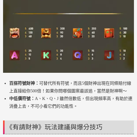
百搭符號財神：
可替代所有符號，而且5個財神出現在同條賠付線
上直接給你500倍！如果你問哪個圖案最該追，當然是財神啊～
中低價符號：
A、K、Q、J 雖然倍數低，但出現頻率高，有助於連
消疊上去，不可小看它們的功能性。
《有請財神》玩法建議與爆分技巧