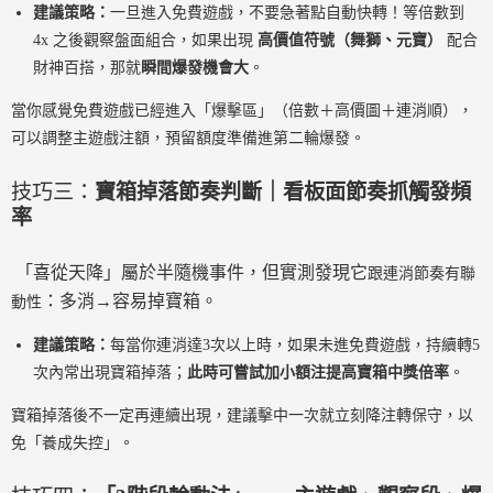
建議策略：
一旦進入免費遊戲，不要急著點自動快轉！等倍數到
4x 之後觀察盤面組合，如果出現
高價值符號（舞獅、元寶）
配合
財神百搭，那就
瞬間爆發機會大
。
當你感覺免費遊戲已經進入「爆擊區」（倍數＋高價圖＋連消順），
可以調整主遊戲注額，預留額度準備進第二輪爆發。
技巧三：
寶箱掉落節奏判斷｜看板面節奏抓觸發頻
率
「喜從天降」屬於半隨機事件，但實測發現它
跟連消節奏有聯
：多消→容易掉寶箱。
動性
建議策略：
每當你連消達3次以上時，如果未進免費遊戲，持續轉5
次內常出現寶箱掉落；
此時可嘗試加小額注提高寶箱中獎倍率
。
寶箱掉落後不一定再連續出現，建議擊中一次就立刻降注轉保守，以
免「養成失控」。