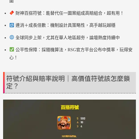
圍
財神百搭符號：能替代任一圖案組成高賠組合，超有用！
連消＋成長倍數：機制設計具策略性，高手越玩越穩
全球同步上架，尤其在華人地區超夯，論壇熱度持續中
公平性保障：採隨機算法，RSG官方平台公布中獎率，玩得安
心！
符號介紹與賠率說明｜高價值符號該怎麼鎖
定？