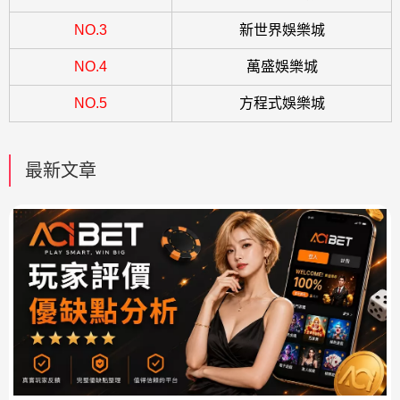
NO.3
新世界娛樂城
NO.4
萬盛娛樂城
NO.5
方程式娛樂城
最新文章