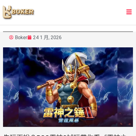
Boker
24 1 月, 2026