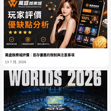
萬盛娛樂城評價：首存優惠的限制與注意事項
13 7 月, 2026