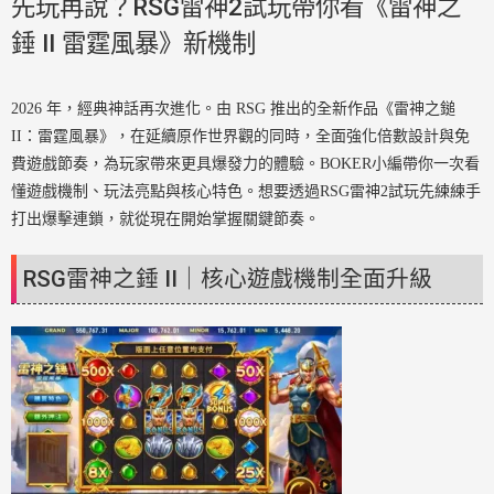
先玩再說？RSG雷神2試玩帶你看《雷神之
錘 II 雷霆風暴》新機制
2026 年，經典神話再次進化。由 RSG 推出的全新作品《雷神之鎚
II：雷霆風暴》，在延續原作世界觀的同時，全面強化倍數設計與免
費遊戲節奏，為玩家帶來更具爆發力的體驗。BOKER小編帶你一次看
懂遊戲機制、玩法亮點與核心特色。想要透過RSG雷神2試玩先練練手
打出爆擊連鎖，就從現在開始掌握關鍵節奏。
RSG雷神之錘 II｜核心遊戲機制全面升級