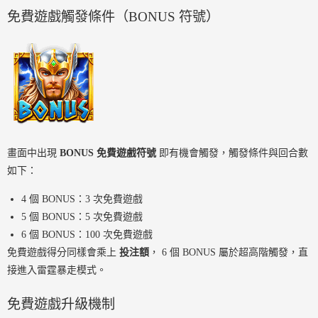
免費遊戲觸發條件（BONUS 符號）
畫面中出現
BONUS 免費遊戲符號
即有機會觸發，觸發條件與回合數
如下：
4 個 BONUS：3 次免費遊戲
5 個 BONUS：5 次免費遊戲
6 個 BONUS：100 次免費遊戲
免費遊戲得分同樣會乘上
投注額
， 6 個 BONUS 屬於超高階觸發，直
接進入雷霆暴走模式。
免費遊戲升級機制