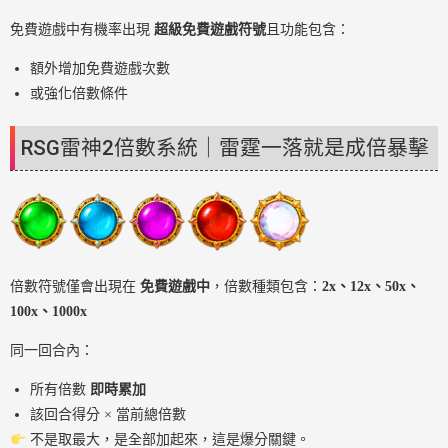
免費遊戲中有機率出現
超級免費遊戲符號
且功能包含：
額外增加免費遊戲次數
或強化倍數條件
RSG雷神2倍數系統｜雷霆一落就是成倍暴擊
倍數符號僅會出現在
免費遊戲中
，倍數種類包含：
2x、12x、50x、
100x、1000x
同一回合內：
所有倍數
即時累加
該回合得分 × 當前總倍數
不是取最大，是全部加起來，這是爆分關鍵。