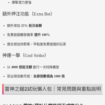
爆擊潛力更強
額外押注功能（Extra Bet）
額外增加
25% 投注金額
免費遊戲觸發機率
提升 100%
適合想加快節奏、早點進免費遊戲的玩家
神運一擊（God Strike）
以
4000 倍投注額
進行一次特殊觸發
若出現倍數符號：
全部倍數視為 1000 倍
雷神之鎚2試玩懶人包｜常見問題與重點說明