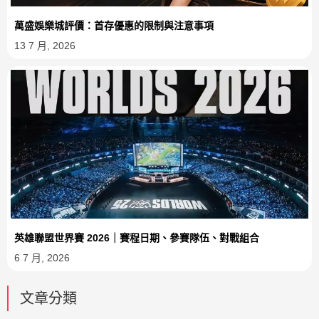
萬盛娛樂城評價：首存優惠的限制與注意事項
13 7 月, 2026
英雄聯盟世界賽 2026｜賽程日期、參賽隊伍、對戰組合
6 7 月, 2026
文章分類