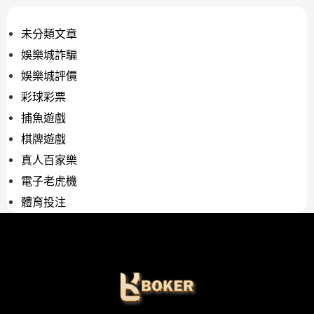
未分類文章
娛樂城詐騙
娛樂城評價
彩球彩票
捕魚遊戲
棋牌遊戲
真人百家樂
電子老虎機
體育投注