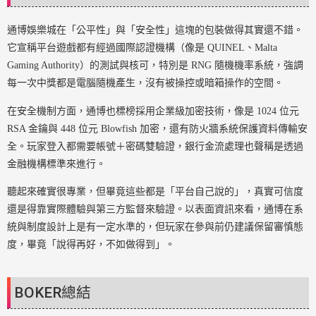
通博娛樂城在「公平性」與「安全性」這塊的包裝做得其實還不錯。
它宣稱平台遊戲都有經過國際認證機構（像是 QUINEL、Malta
Gaming Authority）的測試與核可，特別是 RNG 隨機機率系統，強調
每一次中獎都是電腦隨機產生，沒有被操控或暗箱操作的空間。
在安全機制方面，通博也標榜採用企業級加密技術，像是 1024 位元
RSA 金鑰與 448 位元 Blowfish 加密，還有防火牆系統保護資料傳輸安
全。玩家登入都需要帳號＋密碼雙驗證，銀行金流處理也聲稱是透過
金融機構標準來進行。
聽起來確實很專業，但畢竟這些都是「平台自己說的」，真實可信度
還是得靠實際體驗與第三方監督來驗證。以表面資訊來看，通博在系
統與制度設計上是有一定水準的，但玩家在參與前仍建議保留審慎態
度，畢竟「說得再好，不如做得到」。
BOKER總結