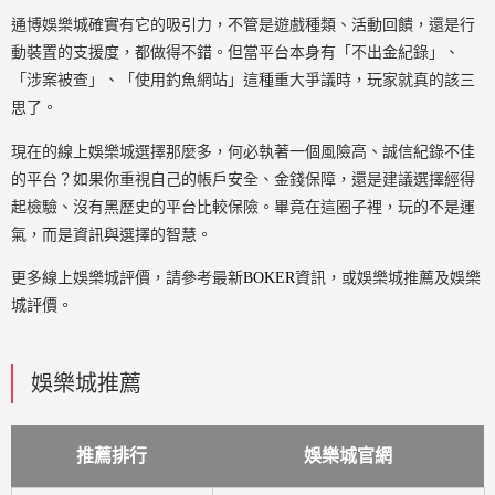
通博娛樂城確實有它的吸引力，不管是遊戲種類、活動回饋，還是行
動裝置的支援度，都做得不錯。但當平台本身有「不出金紀錄」、
「涉案被查」、「使用釣魚網站」這種重大爭議時，玩家就真的該三
思了。
現在的線上娛樂城選擇那麼多，何必執著一個風險高、誠信紀錄不佳
的平台？如果你重視自己的帳戶安全、金錢保障，還是建議選擇經得
起檢驗、沒有黑歷史的平台比較保險。畢竟在這圈子裡，玩的不是運
氣，而是資訊與選擇的智慧。
更多線上娛樂城評價，請參考最新
BOKER
資訊，或娛樂城推薦及娛樂
城評價。
娛樂城推薦
推薦排行
娛樂城官網