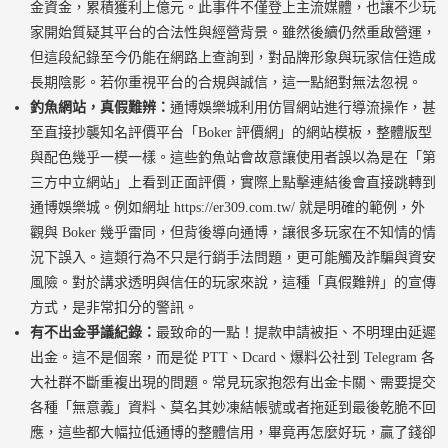
金資金，累積獲利上億元。此事件不僅登上主流媒體，也讓不少玩
家開始質疑其平台的合法性與經營背景。雖然後續仍然重啟營運，
但這段紀錄至今仍能在網路上查詢到，對品牌形象與玩家信任造成
長期陰影。若你重視平台的合規與誠信，這一點絕對無法忽視。
釣魚網站，真假難辨：
通博娛樂城利用仿冒網站進行導流操作，甚
至直接抄襲知名評價平台「Boker 評價網」的網站模板，整體版型
與配色幾乎一模一樣。這些釣魚站會故意讓使用者誤以為是在「第
三方中立網站」上看到正面評價，實際上點擊連結後會直接跳轉到
通博娛樂城。例如網址 https://er309.com.tw/ 就是明確的範例，外
觀與 Boker 幾乎雷同，但背後導向通博，讓很多玩家在不知情的情
況下誤入。這類行為不只是行銷手法問題，更可能觸及詐騙與資安
風險。對於講求透明與信任的玩家來說，這種「真假難辨」的宣傳
方式，是非常扣分的警訊。
有不出金爭議紀錄：
最致命的一點！提款申請被拒、不明理由延遲
出金。這不是個案，而是從 PTT、Dcard、爆料公社到 Telegram 各
大社群不斷重複出現的問題。常見玩家抱怨有出金卡關、需要提交
各種「無意義」資料、莫名其妙凍結帳號或者拖延到最後乾脆不回
應，這些都大幅拉低通博的整體信用，畢竟再怎麼好玩，贏了錢卻