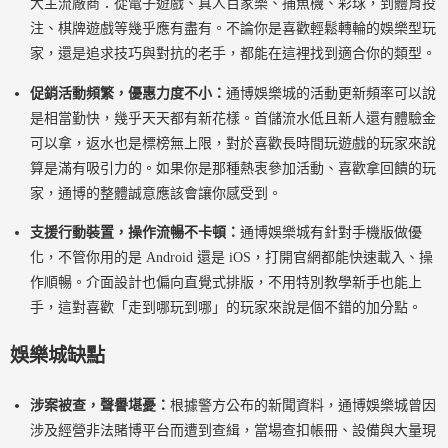
大主流廠商：從電子遊戲、真人百家樂、捕魚機、彩球，到體育投
注、棋牌遊戲等幾乎應有盡有。不論你是喜歡輕鬆轉輪的娛樂型玩
家，還是追求技巧與對抗的老手，都能在這裡找到適合你的類型。
促銷活動頻繁，優惠力度不小：
通博娛樂城的活動更新頻率可以說
是相當勤快，幾乎天天都有新花樣。首儲流水低且新人還有體驗金
可以拿，返水也是標榜無上限，對於喜歡長時間玩遊戲的玩家來說
算是滿有吸引力的。如果你是那種熱衷參加活動、喜歡拿回饋的玩
家，通博的整體誠意應該會讓你感受到。
支援行動裝置，操作流暢不卡頓：
通博娛樂城有針對手機版做優
化，不管你用的是 Android 還是 iOS，打開官網都能快速載入、操
作順暢。介面設計也偏向直覺式排版，不用特別教學新手也能上
手，這對喜歡「走到哪玩到哪」的玩家來說是個不錯的加分點。
娛樂城缺點
涉案被查，聲譽堪憂：
根據警方公布的新聞資料，通博娛樂城曾因
涉及經營非法賭博平台而遭到查緝，當場查扣帳冊、設備與大量現