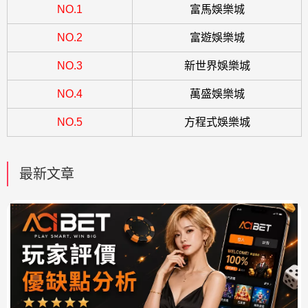
NO.1
富馬娛樂城
NO.2
富遊娛樂城
NO.3
新世界娛樂城
NO.4
萬盛娛樂城
NO.5
方程式娛樂城
最新文章