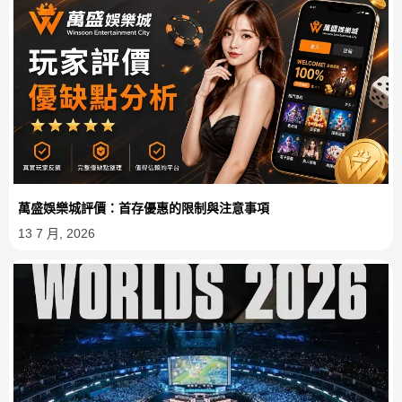
萬盛娛樂城評價：首存優惠的限制與注意事項
13 7 月, 2026