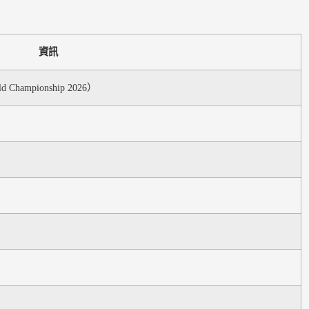
資訊
 Championship 2026）