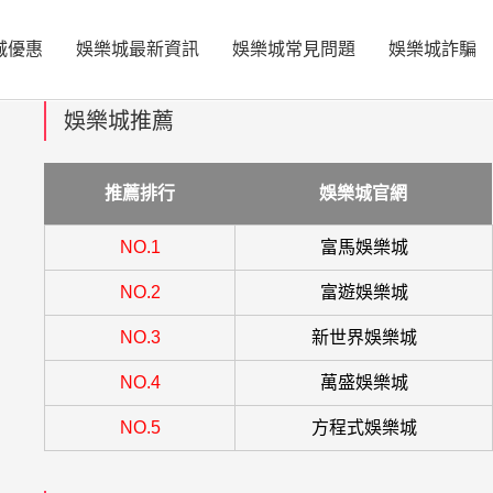
城優惠
娛樂城最新資訊
娛樂城常見問題
娛樂城詐騙
娛樂城推薦
推薦排行
娛樂城官網
NO.1
富馬娛樂城
NO.2
富遊娛樂城
NO.3
新世界娛樂城
NO.4
萬盛娛樂城
NO.5
方程式娛樂城