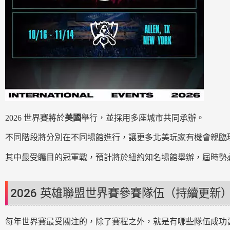
2026 世界賽將於
美國
舉行，並採用多座城市共同承辦。
不同階段將分別在不同場館進行，讓更多北美玩家有機會親臨
其中最受矚目的冠軍戰，預計將於紐約知名場館舉辦，屆時勢
2026 英雄聯盟世界賽參賽隊伍（持續更新
每年世界賽最受關注的，除了賽程之外，就是有哪些隊伍成功