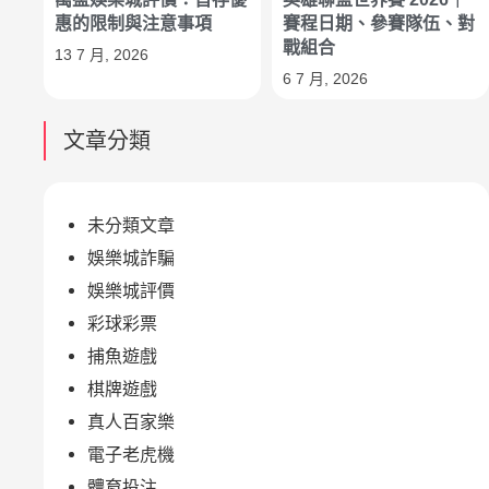
惠的限制與注意事項
賽程日期、參賽隊伍、對
戰組合
13 7 月, 2026
6 7 月, 2026
文章分類
未分類文章
娛樂城詐騙
娛樂城評價
彩球彩票
捕魚遊戲
棋牌遊戲
真人百家樂
電子老虎機
體育投注