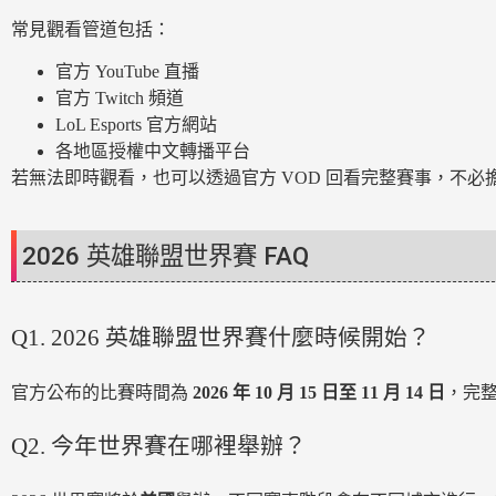
常見觀看管道包括：
官方 YouTube 直播
官方 Twitch 頻道
LoL Esports 官方網站
各地區授權中文轉播平台
若無法即時觀看，也可以透過官方 VOD 回看完整賽事，不必
2026 英雄聯盟世界賽 FAQ
Q1. 2026 英雄聯盟世界賽什麼時候開始？
官方公布的比賽時間為
2026 年 10 月 15 日至 11 月 14 日
，完
Q2. 今年世界賽在哪裡舉辦？