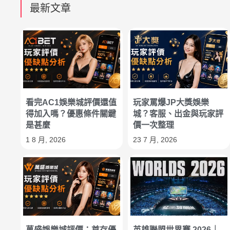
最新文章
看完AC1娛樂城評價還值
玩家罵爆JP大獎娛樂
得加入嗎？優惠條件關鍵
城？客服、出金與玩家評
是甚麼
價一次整理
1 8 月, 2026
23 7 月, 2026
萬盛娛樂城評價：首存優
英雄聯盟世界賽 2026｜