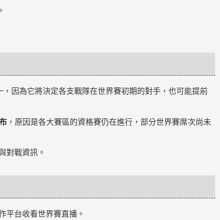
。
）
節之一，因為它將決定各支戰隊在世界賽初期的對手，也可能提前
布
，原因是各大賽區的資格賽仍在進行，部分世界賽席次尚未
賽程與對戰資訊。
方合作平台收看世界賽直播。