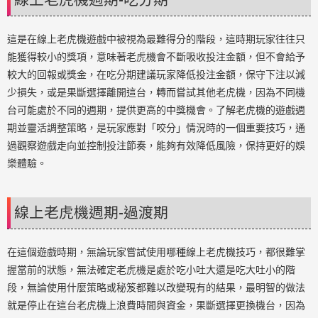
線上老虎機週期-吃分期
這是在線上老虎機遊戲中被視為最難得分的階段，這時期玩家往往只
能獲得較小的獎項，意味著老虎機會不斷吸收投注金額，但不會給予
較大的回報或獎金，在吃分期建議玩家降低投注金額，保守下注以減
少損失，或是果斷選擇離開這台，轉而嘗試其他老虎機，因為不同機
台可能處於不同的週期，提供更高的中獎機會。了解老虎機的遊戲週
期並靈活調整策略，是玩家應對「咬分」情況時的一個重要技巧，通
過觀察遊戲走向並控制投注節奏，能夠有效降低風險，保持更好的娛
樂體驗。
線上老虎機週期-過渡期
在這個遊戲時期，無論玩家嘗試使用哪種線上老虎機技巧，都很難掌
握當前的狀態，無法確定老虎機是處於吃小吐大還是吃大吐小的階
段，無論使用什麼策略或秘笈都難以改變現有的結果，最明智的做法
就是停止在這台老虎機上浪費時間與資金，果斷選擇更換機台，因為