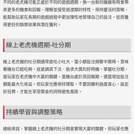
不同的老虎機可能正處於不同的遊戲週期，換一台新的機器有時會帶
來更多的機會和回報，理解並接受過渡期的特性，保持靈活的策略，
能幫助玩家在長期的遊戲過程中更加理性地管理自己的投注，從而獲
得更好的娛樂效果與潛在獲利。
線上老虎機週期-吐分期
線上老虎機的吐分期通常是吃小吐大，當小額投注頻繁中獎時，意味
著機台已經吃夠，這是調高下注、追求大獎的好時機。掌握吐分期，
是玩家在老虎機中大贏的關鍵，當機台處於高回報期，適當增加投注
額能最大化收益。但玩家也應保持理智，不要因勝利過度貪心，設定
好目標，才能在享受獎金的同時避免風險。
持續學習與調整策略
總結來說，掌握線上老虎機的吐分期是實現大贏的關鍵，但玩家也應